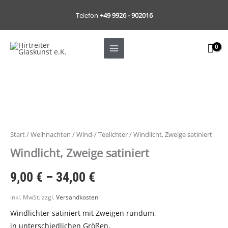
Zum
Telefon
+49 9926 - 902016
Inhalt
springen
Windlicht,
Zweige
satiniert
Menge
Start
/
Weihnachten
/
Wind-/ Teelichter
/ Windlicht, Zweige satiniert
Windlicht, Zweige satiniert
9,00
€
–
34,00
€
inkl. MwSt.
zzgl.
Versandkosten
Windlichter satiniert mit Zweigen rundum,
in unterschiedlichen Größen,