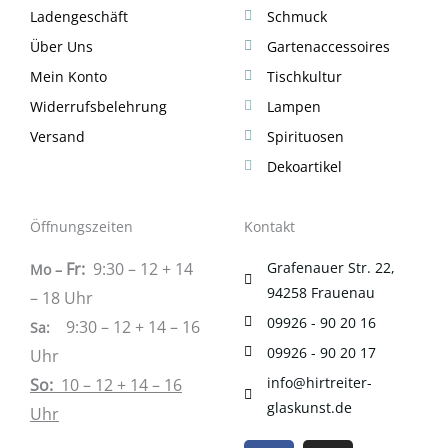
Ladengeschäft
Schmuck
Über Uns
Gartenaccessoires
Mein Konto
Tischkultur
Widerrufsbelehrung
Lampen
Versand
Spirituosen
Dekoartikel
Öffnungszeiten
Kontakt
Fr:
9:30 – 12 + 14
Grafenauer Str. 22,
Mo –
94258 Frauenau
– 18 Uhr
09926 - 90 20 16
9:30 – 12 + 14 – 16
Sa
:
09926 - 90 20 17
Uhr
info@hirtreiter-
So:
10 – 12 + 14 – 16
glaskunst.de
Uhr