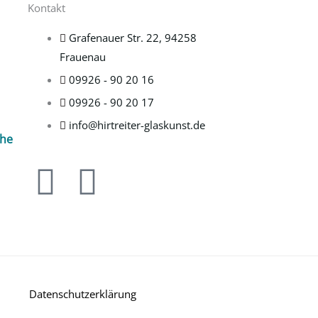
Kontakt
Grafenauer Str. 22, 94258
Frauenau
09926 - 90 20 16
09926 - 90 20 17
info@hirtreiter-glaskunst.de
che
F
I
a
n
c
s
e
t
Datenschutzerklärung