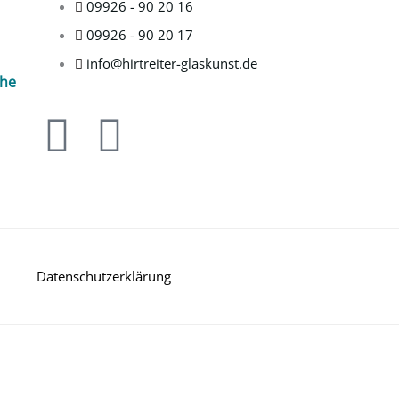
09926 - 90 20 16
09926 - 90 20 17
info@hirtreiter-glaskunst.de
che
F
I
a
n
c
s
e
t
Datenschutzerklärung
b
a
o
g