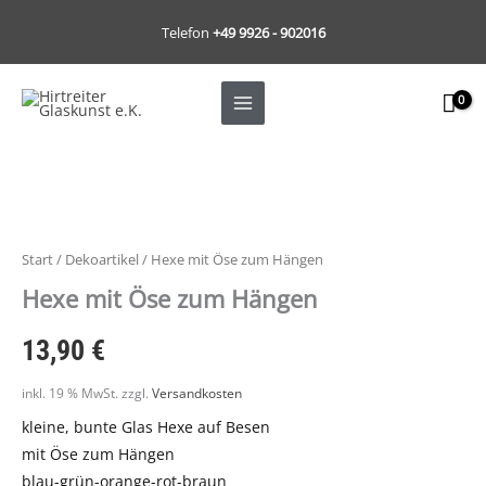
Zum
Telefon
+49 9926 - 902016
Inhalt
springen
Start
/
Dekoartikel
/ Hexe mit Öse zum Hängen
Hexe mit Öse zum Hängen
13,90
€
inkl. 19 % MwSt.
zzgl.
Versandkosten
kleine, bunte Glas Hexe auf Besen
mit Öse zum Hängen
blau-grün-orange-rot-braun