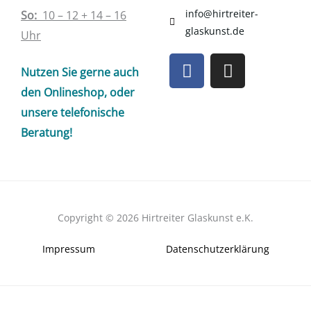
info@hirtreiter-
So:
10 – 12 + 14 – 16
glaskunst.de
Uhr
F
I
Nutzen Sie gerne auch
a
n
c
s
den Onlineshop, oder
e
t
unsere telefonische
b
a
Beratung!
o
g
o
r
k
a
m
Copyright © 2026 Hirtreiter Glaskunst e.K.
Impressum
Datenschutzerklärung