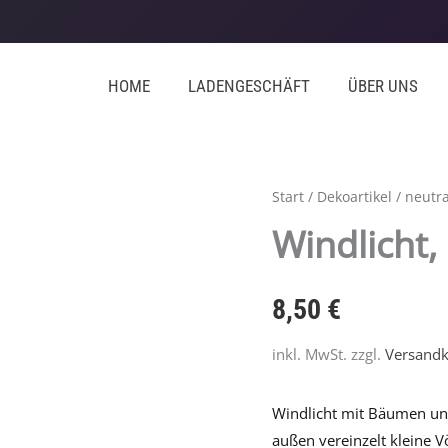
HOME
LADENGESCHÄFT
ÜBER UNS
Windlicht,
Start
/
Dekoartikel
/
neutra
Blütenzeit
Windlicht,
Menge
8,50
€
inkl. MwSt.
zzgl.
Versandk
Windlicht mit Bäumen un
außen vereinzelt kleine V