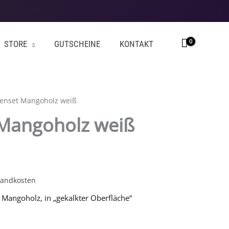
STORE
GUTSCHEINE
KONTAKT
enset Mangoholz weiß
glicher
Aktueller
Mangoholz weiß
Preis
ist:
sandkosten
35,00 €.
 Mangoholz, in „gekalkter Oberfläche“