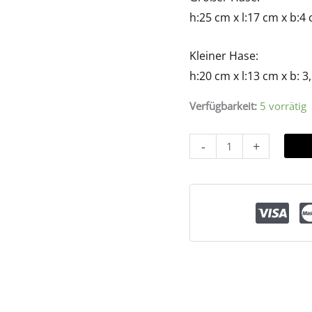
h:25 cm x l:17 cm x b:4
Kleiner Hase:
h:20 cm x l:13 cm x b: 3
Verfügbarkeit:
5 vorrätig
-
+