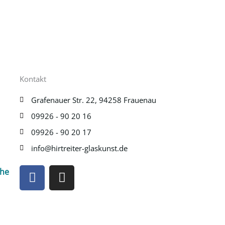
Kontakt
Grafenauer Str. 22, 94258 Frauenau
09926 - 90 20 16
09926 - 90 20 17
info@hirtreiter-glaskunst.de
F
I
che
a
n
c
s
e
t
b
a