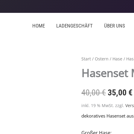
HOME
LADENGESCHÄFT
ÜBER UNS
Hasenset
Start
/
Ostern
/
Hase
/ Has
Ursprün
Mangoholz
Hasenset 
weiß
Preis
Menge
40,00
€
35,00
€
war:
inkl. 19 % MwSt.
zzgl.
Ver
40,00 €
dekoratives Hasenset aus
Großer Hase: