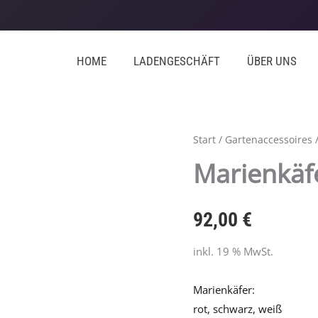
HOME
LADENGESCHÄFT
ÜBER UNS
Marienkäfer
Start
/
Gartenaccessoires
/
für
Marienkäf
die
Hauswand
92,00
€
Menge
inkl. 19 % MwSt.
Marienkäfer:
rot, schwarz, weiß