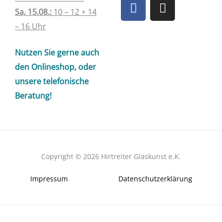
F
I
a
n
Sa, 15.08.:
10 – 12 + 14
c
s
– 16 Uhr
e
t
b
a
Nutzen Sie gerne auch
o
g
den Onlineshop, oder
o
r
unsere telefonische
k
a
Beratung!
m
Copyright © 2026 Hirtreiter Glaskunst e.K.
Impressum
Datenschutzerklärung