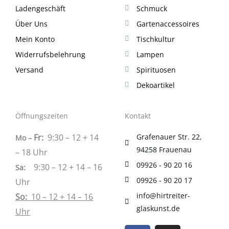
Ladengeschäft
Schmuck
Über Uns
Gartenaccessoires
Mein Konto
Tischkultur
Widerrufsbelehrung
Lampen
Versand
Spirituosen
Dekoartikel
Öffnungszeiten
Kontakt
Fr:
9:30 – 12 + 14
Grafenauer Str. 22,
Mo –
94258 Frauenau
– 18 Uhr
09926 - 90 20 16
9:30 – 12 + 14 – 16
Sa
:
09926 - 90 20 17
Uhr
info@hirtreiter-
So:
10 – 12 + 14 – 16
glaskunst.de
Uhr
____________________