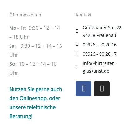
Öffnungszeiten
Kontakt
Fr:
9:30 – 12 + 14
Grafenauer Str. 22,
Mo –
94258 Frauenau
– 18 Uhr
09926 - 90 20 16
9:30 – 12 + 14 – 16
Sa
:
09926 - 90 20 17
Uhr
info@hirtreiter-
So:
10 – 12 + 14 – 16
glaskunst.de
Uhr
F
I
Nutzen Sie gerne auch
a
n
c
s
den Onlineshop, oder
e
t
unsere telefonische
b
a
Beratung!
o
g
o
r
k
a