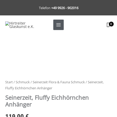
Zum
Telefon
+49 9926 - 902016
Inhalt
springen
Seinerzeit,
Fluffy
Eichhörnchen
Anhänger
Menge
Start
/
Schmuck
/
Seinerzeit Flora & Fauna Schmuck
/ Seinerzeit,
Fluffy Eichhörnchen Anhänger
Seinerzeit, Fluffy Eichhörnchen
Anhänger
119,00
€