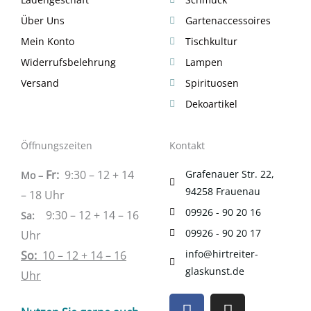
Über Uns
Gartenaccessoires
Mein Konto
Tischkultur
Widerrufsbelehrung
Lampen
Versand
Spirituosen
Dekoartikel
Öffnungszeiten
Kontakt
Fr:
9:30 – 12 + 14
Grafenauer Str. 22,
Mo –
94258 Frauenau
– 18 Uhr
09926 - 90 20 16
9:30 – 12 + 14 – 16
Sa
:
09926 - 90 20 17
Uhr
info@hirtreiter-
So:
10 – 12 + 14 – 16
glaskunst.de
Uhr
F
I