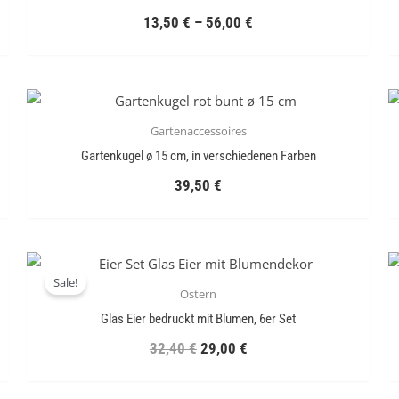
13,50
€
–
56,00
€
Gartenaccessoires
Gartenkugel ø 15 cm, in verschiedenen Farben
39,50
€
Ursprünglicher
Aktueller
Preis
Preis
Sale!
Ostern
war:
ist:
32,40 €
29,00 €.
Glas Eier bedruckt mit Blumen, 6er Set
32,40
€
29,00
€